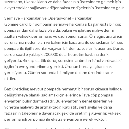
sızıntıların, tıkanıklıkların ve daha fazlasının üstesinden gelmek için
ek yetenekler sağlayarak diğer bakım endişelerinin üstesinden gelir.
Sermaye Harcamaları ve Operasyonel Harcamalar
Gömme çarklı bir pompanın sermaye harcaması başlangıçta bir çöp
pompasından daha fazla olsa da, bakım ve işletme maliyetlerini
azaltan yüksek performans ve uzun ömür sunar. Örneğin, ana zincir
sorunlarına neden olan ve bakım için kapatma ile sonuçlanan bir çöp
pompası ile ilgili sorunlar yaşayan bir domuz tesisini düşünün. Duruş
süresi saatte yaklaşık 200.000 dolarlık üretim kaybına denk
geliyordu. Birkaç saatlik duruş süresinin ardından ikinci vardiyadaki
işçilerin eve gönderilmesi gerekti. Ürünün hurdaya çıkarılması
gerekiyordu. Günün sonunda bir milyon doların üzerinde zarar
ettiler.
Bazı üreticiler, mevcut pompada herhangi bir sorun çıkması halinde
değiştirmeye olanak sağlamak için ellerinde ilave çöp pompası
envanteri bulundurmaktadır. Bu envanterin genel giderleri ve
yönetim maliyeti de artmaktadır. Katı atık, sert sıvılar ve daha
fazlasının taleplerine dayanacak şekilde üretilmiş güvenilir, yüksek
performanslı bir pompa ile ekstra envantere gerek yoktur.