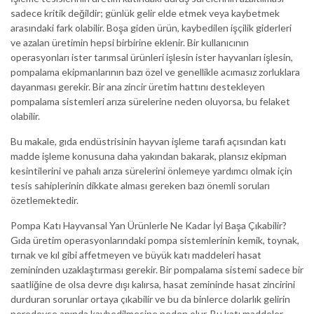
sadece kritik değildir; günlük gelir elde etmek veya kaybetmek
arasındaki fark olabilir. Boşa giden ürün, kaybedilen işçilik giderleri
ve azalan üretimin hepsi birbirine eklenir. Bir kullanıcının
operasyonları ister tarımsal ürünleri işlesin ister hayvanları işlesin,
pompalama ekipmanlarının bazı özel ve genellikle acımasız zorluklara
dayanması gerekir. Bir ana zincir üretim hattını destekleyen
pompalama sistemleri arıza sürelerine neden oluyorsa, bu felaket
olabilir.
Bu makale, gıda endüstrisinin hayvan işleme tarafı açısından katı
madde işleme konusuna daha yakından bakarak, plansız ekipman
kesintilerini ve pahalı arıza sürelerini önlemeye yardımcı olmak için
tesis sahiplerinin dikkate alması gereken bazı önemli soruları
özetlemektedir.
Pompa Katı Hayvansal Yan Ürünlerle Ne Kadar İyi Başa Çıkabilir?
Gıda üretim operasyonlarındaki pompa sistemlerinin kemik, toynak,
tırnak ve kıl gibi affetmeyen ve büyük katı maddeleri hasat
zemininden uzaklaştırması gerekir. Bir pompalama sistemi sadece bir
saatliğine de olsa devre dışı kalırsa, hasat zemininde hasat zincirini
durduran sorunlar ortaya çıkabilir ve bu da binlerce dolarlık gelirin
neredeyse anında kaybedilmesine neden olur. Bu katı maddeler