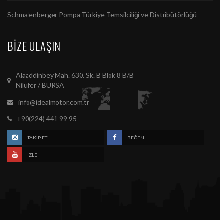
Schmalenberger Pompa Türkiye Temsilciliği ve Distribütörlüğü
BIZE ULAŞIN
Alaaddinbey Mah. 630. Sk. B Blok 8 B/B
Nilüfer / BURSA
info@idealmotor.com.tr
+90(224) 441 99 95
TAKIP ET
BEĞEN
İZLE