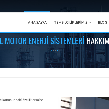
ANA SAYFA
TEMSİLCİLİKLERİMİZ
BLOG
L MOTOR ENERJI SISTEMLERI
HAKKIM
rme konusundaki özelliklerimize