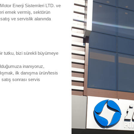
otor Enerji Sistemleri LTD. ve
eri emek vermiş, sektörün
 satış ve servislik alanında
ir tutku, bizi sürekli büyümeye
 olduğumuza inanıyoruz,
lışmak, ilk danışma ürün/tesis
satış sonrası servis