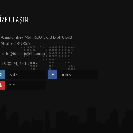
IZE ULAŞIN
Alaaddinbey Mah. 630. Sk. B Blok 8 B/B
Nilüfer / BURSA
info@idealmotor.com.tr
+90(224) 441 99 95
TAKIP ET
BEĞEN
İZLE