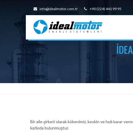
info@idealmotor.com.tr
+90 (224) 441 99 95
İDEA
Bir aile şirketi olarak kökenimiz, keskin ve hızlı karar ve
katkıda bulunmuştur.